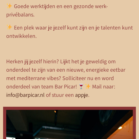
Goede werktijden en een gezonde werk-
privébalans.
Een plek waar je jezelf kunt zijn en je talenten kunt
ontwikkelen.
Herken jij jezelf hierin? Lijkt het je geweldig om
onderdeel te zijn van een nieuwe, energieke eetbar
met mediterrane vibes? Solliciteer nu en word
onderdeel van team Bar Picar!
Mail naar:
info@barpicar.nl
of stuur een
appje
.